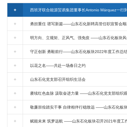
西班牙联合能源贸易集团董事长Antonio Márquez一
勇担重任 谱写新篇——山东石化新聘高管任职宣誓会顺
明方向、立规矩、正风气、强免疫 ——山东石化板块
守正创新 勇毅前行——山东石化板块2022年度工作总
以花之名——共赴一场春日之约
山东石化党支部召开组织生活会
赓续红色血脉 汲取奋进力量 ——山东石化党支部组织
敬廉崇俭踏实干事 自律相伴行稳致远 ——山东石化板
赋能未来 筑梦远航 ——山东石化板块召开2021年度