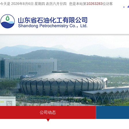
今天是
2026年8月
6
日
星期四
农历
六月廿四
您是本站第
10263283
位访客
公司动态