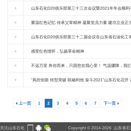
山东石化D20俱乐部第三十三次会议暨2021年年会顺利
重温红色记忆 传承父辈精神 凝聚党员力量 建功立业正
山东石化D20俱乐部第三十二届会议在山东省石油化工
感受红色情怀，弘扬革命精神
不远万里 奔你而来，只因您在我心里！ 气温骤降，我
“风控创新 转型突破 联融利他 奋斗2021”山东石化召开
上一页
1
2
3
4
5
6
7
下一页
关注山东石化
Copyright © 2014-2026