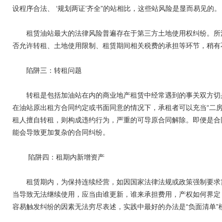
设程序合法、 ‘规划两证’齐全”的站相比，这些站风险是显而易见的。
租赁油站最大的法律风险普遍存在于第三方土地使用权纠纷。所涉
否允许转租、土地使用限制、租赁期间相关税费的承担等环节，稍有
陷阱三：转租问题
转租是包括加油站在内的商业地产租赁中经常遇到的事关双方切身
在油站原出租方合同约定或书面同意的情况下，承租者可以充当“二
租人擅自转租，则构成违约行为，严重的可导原合同解除。即便是合
能会导致更加复杂的合同纠纷。
陷阱四：租期内新增资产
租赁期内，为保持连续经营，如因国家法律法规或政策强制要求需
当导致无法继续使用，应当由谁更新，谁来承担费用，产权如何界定
容易触发纠纷的因素无法穷尽表述，实践中最好的办法是“负面清单”