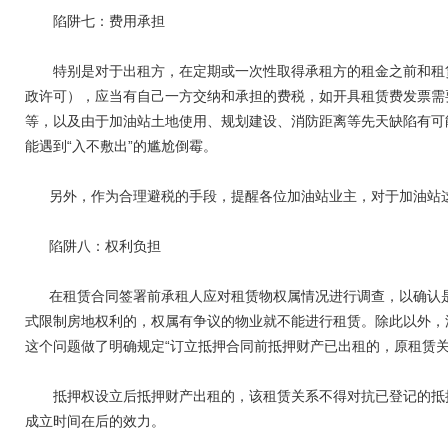
陷阱七：费用承担
特别是对于出租方，在定期或一次性取得承租方的租金之前和租赁
政许可），应当有自己一方交纳和承担的费税，如开具租赁费发票需
等，以及由于加油站土地使用、规划建设、消防距离等先天缺陷有可
能遇到“入不敷出”的尴尬倒霉。
另外，作为合理避税的手段，提醒各位加油站业主，对于加油站这
陷阱八：权利负担
在租赁合同签署前承租人应对租赁物权属情况进行调查，以确认是
式限制房地权利的，权属有争议的物业就不能进行租赁。除此以外，
这个问题做了明确规定“订立抵押合同前抵押财产已出租的，原租赁
抵押权设立后抵押财产出租的，该租赁关系不得对抗已登记的抵押
成立时间在后的效力。