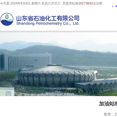
今天是
2026年8月
8
日
星期六
农历
六月廿六
您是本站第
10273642
位访客
加油站
发布：20