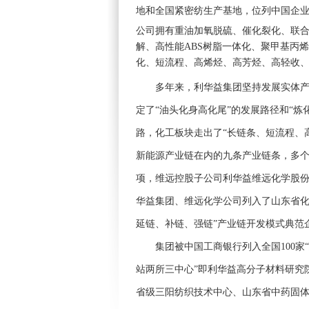
地和全国紧密纺生产基地，位列中国企业5
公司拥有重油加氧脱硫、催化裂化、联
解、高性能ABS树脂一体化、聚甲基丙
化、短流程、高烯烃、高芳烃、高轻收、
多年来，利华益集团坚持发展实体产业
定了“油头化身高化尾”的发展路径和“
路，化工板块走出了“长链条、短流程、高
新能源产业链在内的九条产业链条，多
项，维远控股子公司利华益维远化学股份
华益集团、维远化学公司列入了山东省化
延链、补链、强链”产业链开发模式典范
集团被中国工商银行列入全国100家“
站两所三中心”即利华益高分子材料研究
省级三阳纺织技术中心、山东省中药固