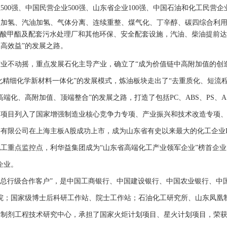
00强、中国民营企业500强、山东省企业100强、中国石油和化工民营企
合加氢、汽油加氢、气体分离、连续重整、煤气化、丁辛醇、碳四综合利
烯酸甲酯及配套污水处理厂和其他环保、安全配套设施，汽油、柴油提前达
高效益”的发展之路。
不动摇，重点发展石化主导产业，确立了“成为价值链中高附加值的创造
炼化精细化学新材料一体化”的发展模式，炼油板块走出了“去重质化、短流
端化、高附加值、顶端整合”的发展之路，打造了包括PC、ABS、PS、
个项目列入了国家增强制造业核心竞争力专项、产业振兴和技术改造专项
有限公司在上海主板A股成功上市，成为山东省有史以来最大的化工企业IP
工重点监控点，利华益集团成为“山东省高端化工产业领军企业”榜首企业、
企业。
总行级合作客户”，是中国工商银行、中国建设银行、中国农业银行、中
院；国家级博士后科研工作站、院士工作站；石油化工研究所、山东凤凰
体制剂工程技术研究中心，承担了国家火炬计划项目、星火计划项目，荣