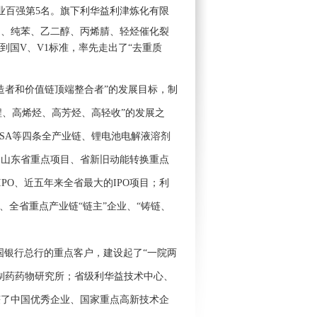
业百强第5名。旗下
利华益利津炼化有限
用、纯苯、乙二醇、丙烯腈、轻烃催化裂
到国V、V1标准，率先走出了“去重质
者和价值链顶端整合者”的发展目标，制
程、高烯烃、高芳烃、高轻收”的发展之
ASA等四条全产业链、锂电池电解液溶剂
、山东省重点项目、省新旧动能转换重点
O、近五年来全省最大的IPO项目；利
全省重点产业链“链主”企业、“铸链、
国银行总行的重点客户，建设起了“一院两
制药药物研究所；省级利华益技术中心、
获了中国优秀企业、国家重点高新技术企